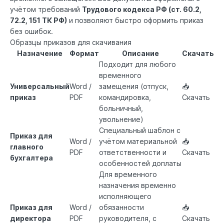
учётом требований
Трудового кодекса РФ (
ст. 60.2
,
72.2
,
151 ТК РФ
)
и позволяют быстро оформить приказ
без ошибок.
Образцы приказов для скачивания
Назначение
Формат
Описание
Скачать
Подходит для любого
временного
Универсальный
Word /
замещения (отпуск,
📥
приказ
PDF
командировка,
Скачать
больничный,
увольнение)
Специальный шаблон с
Приказ для
Word /
учётом материальной
📥
главного
PDF
ответственности и
Скачать
бухгалтера
особенностей доплаты
Для временного
назначения временно
исполняющего
Приказ для
Word /
обязанности
📥
директора
PDF
руководителя, с
Скачать