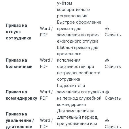
учётом
корпоративного
регулирования
Быстрое оформление
Приказ на
Word /
приказа для
📥
отпуск
PDF
замещения во время
Скачать
сотрудника
ежегодного отпуска
Шаблон приказа для
временного
Приказ на
Word /
исполнения
📥
больничный
PDF
обязанностей при
Скачать
нетрудоспособности
сотрудника
Подходит для
Приказ на
Word /
замещения сотрудника
📥
командировку
PDF
на период служебной
Скачать
командировки
Для замещения на
Приказ на
длительный период,
увольнение /
Word /
📥
при увольнении или
длительное
PDF
Скачать