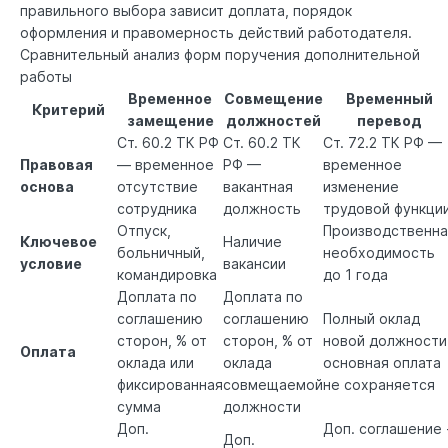
правильного выбора зависит доплата, порядок
оформления и правомерность действий работодателя.
Сравнительный анализ форм поручения дополнительной
работы
Временное
Совмещение
Временный
Критерий
замещение
должностей
перевод
Ст. 60.2 ТК РФ
Ст. 60.2 ТК
Ст. 72.2 ТК РФ
—
Правовая
— временное
РФ
—
временное
основа
отсутствие
вакантная
изменение
сотрудника
должность
трудовой функци
Отпуск,
Производственна
Ключевое
Наличие
больничный,
необходимость
условие
вакансии
командировка
до 1 года
Доплата по
Доплата по
соглашению
соглашению
Полный оклад
сторон, % от
сторон, % от
новой должности
Оплата
оклада или
оклада
основная оплата
фиксированная
совмещаемой
не сохраняется
сумма
должности
Доп.
Доп. соглашение 
Доп.