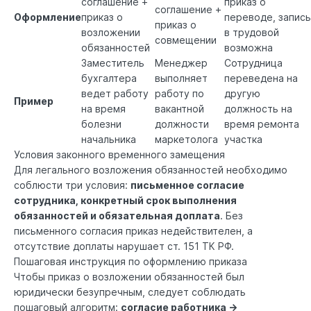
соглашение +
приказ о
соглашение +
Оформление
приказ о
переводе, запись
приказ о
возложении
в трудовой
совмещении
обязанностей
возможна
Заместитель
Менеджер
Сотрудница
бухгалтера
выполняет
переведена на
ведет работу
работу по
другую
Пример
на время
вакантной
должность на
болезни
должности
время ремонта
начальника
маркетолога
участка
Условия законного временного замещения
Для легального возложения обязанностей необходимо
соблюсти три условия:
письменное согласие
сотрудника, конкретный срок выполнения
обязанностей и обязательная доплата
. Без
письменного согласия приказ недействителен, а
отсутствие доплаты нарушает
ст. 151 ТК РФ
.
Пошаговая инструкция по оформлению приказа
Чтобы приказ о возложении обязанностей был
юридически безупречным, следует соблюдать
пошаговый алгоритм:
согласие работника →