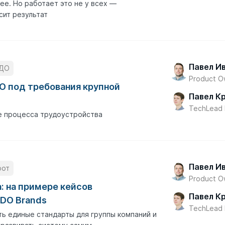
ее. Но работает это не у всех —
сит результат
Павел И
ДО
Product 
О под требования крупной
Павел К
TechLead
е процесса трудоустройства
Павел И
рот
Product 
: на примере кейсов
Павел К
DO Brands
TechLead
ть единые стандарты для группы компаний и