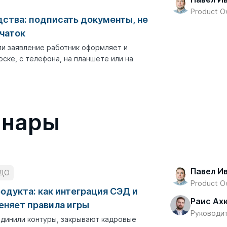
Product 
ства: подписать документы, не
рчаток
ли заявление работник оформляет и
ске, с телефона, на планшете или на
инары
Павел И
ДО
Product 
одукта: как интеграция СЭД и
Раис Ах
еняет правила игры
Руководи
динили контуры, закрывают кадровые