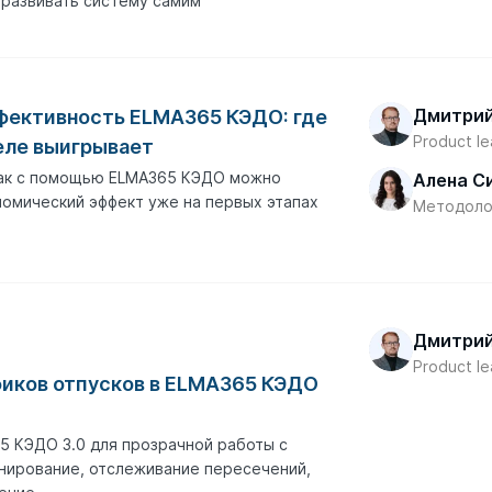
развивать систему самим
Дмитрий
фективность ELMA365 КЭДО: где
Product l
еле выигрывает
как с помощью ELMA365 КЭДО можно
Алена С
омический эффект уже на первых этапах
Методоло
Дмитрий
Product l
фиков отпусков в ELMA365 КЭДО
 КЭДО 3.0 для прозрачной работы с
анирование, отслеживание пересечений,