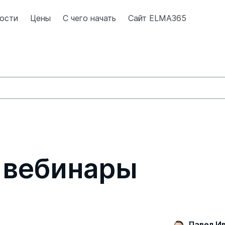
ости
Цены
С чего начать
Сайт ELMA365
 вебинары
Павел И