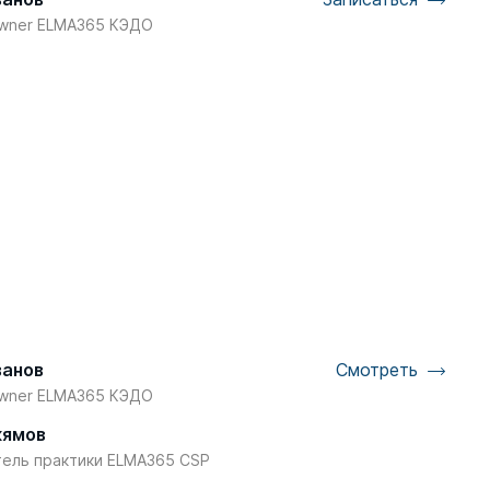
Owner ELMA365 КЭДО
ванов
Смотреть
Owner ELMA365 КЭДО
кямов
тель практики ELMA365 CSP