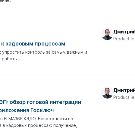
ение.
Дмитрий
Product l
 к кадровым процессам
к упростить контроль за самым важным и
ь работы
Дмитрий
Product l
ЭП: обзор готовой интеграции
риложения Госключ
 в ELMA365 КЭДО. Возможности по
 в кадровых процессах: получение,