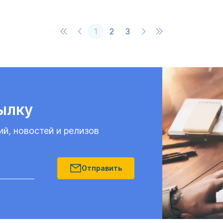
1
2
3
ылку
ий, новостей и релизов
Отправить