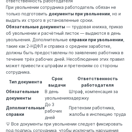
ответственность работодателя
При увольнении сотрудника работодатель обязан не
только подготовить
документы при увольнении
, но и
выдать их строго в установленные сроки.
Обязательные документы
— трудовая книжка, приказ
об увольнении и расчётный листок — выдаются в день
увольнения. Дополнительные
справки при увольнении
,
такие как 2‑НДФЛ и справка о среднем заработке,
должны быть предоставлены по заявлению работника в
течение трёх рабочих дней. Несоблюдение этих правил
может привести к штрафам и претензиям со стороны
сотрудника.
Срок
Ответственность
Тип документа
выдачи
работодателя
Обязательные
В день
Штраф, компенсация за
документы
увольнения
задержку
До 3
Дополнительные
Претензии работника,
рабочих
справки
жалобы в инспекцию труда
дней
💡 Все документы при увольнении следует фиксировать
под подпись сотрудника, чтобы исключить нарушения