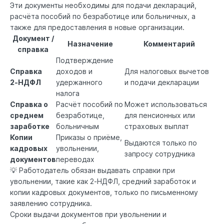
Эти документы необходимы для подачи деклараций,
расчёта пособий по безработице или больничных, а
также для предоставления в новые организации.
Документ /
Назначение
Комментарий
справка
Подтверждение
Справка
доходов и
Для налоговых вычетов
2‑НДФЛ
удержанного
и подачи декларации
налога
Справка о
Расчёт пособий по
Может использоваться
среднем
безработице,
для пенсионных или
заработке
больничным
страховых выплат
Копии
Приказы о приёме,
Выдаются только по
кадровых
увольнении,
запросу сотрудника
документов
переводах
💡 Работодатель обязан выдавать справки при
увольнении, такие как 2‑НДФЛ, средний заработок и
копии кадровых документов, только по письменному
заявлению сотрудника.
Сроки выдачи документов при увольнении и