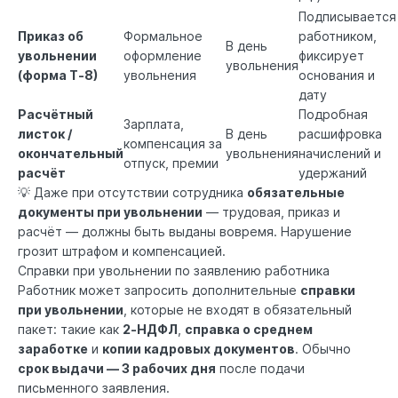
Подписывается
Приказ об
Формальное
работником,
В день
увольнении
оформление
фиксирует
увольнения
(форма Т‑8)
увольнения
основания и
дату
Расчётный
Подробная
Зарплата,
листок /
В день
расшифровка
компенсация за
окончательный
увольнения
начислений и
отпуск, премии
расчёт
удержаний
💡 Даже при отсутствии сотрудника
обязательные
документы при увольнении
— трудовая, приказ и
расчёт — должны быть выданы вовремя. Нарушение
грозит штрафом и компенсацией.
Справки при увольнении по заявлению работника
Работник может запросить дополнительные
справки
при увольнении
, которые не входят в обязательный
пакет: такие как
2‑НДФЛ
,
справка о среднем
заработке
и
копии кадровых документов
. Обычно
срок выдачи — 3 рабочих дня
после подачи
письменного заявления.