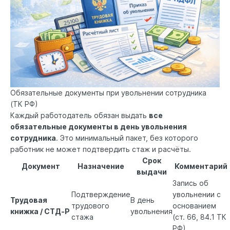
Обязательные документы при увольнении сотрудника
(ТК РФ)
Каждый работодатель обязан выдать
все
обязательные документы в день увольнения
сотрудника
. Это минимальный пакет, без которого
работник не может подтвердить стаж и расчёты.
Срок
Документ
Назначение
Комментарий
выдачи
Запись об
Подтверждение
увольнении с
Трудовая
В день
трудового
основанием
книжка / СТД‑Р
увольнения
стажа
(
ст. 66, 84.1 ТК
РФ
)