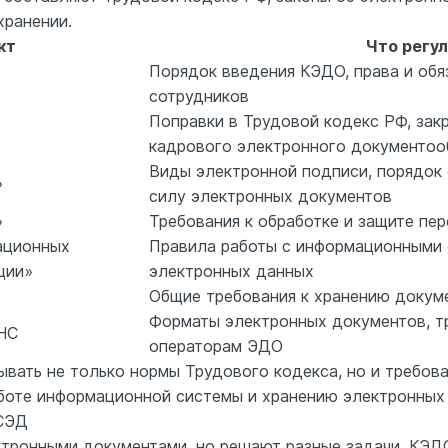
хранении.
кт
Что регу
Порядок введения КЭДО, права и обя
сотрудников
Поправки в Трудовой кодекс РФ, за
кадрового электронного документоо
Виды электронной подписи, порядок
»
силу электронных документов
»
Требования к обработке и защите пе
ационных
Правила работы с информационными 
ции»
электронных данных
Общие требования к хранению докуме
Форматы электронных документов, тр
НС
операторам ЭДО
вать не только нормы Трудового кодекса, но и требова
боте информационной системы и хранению электронных
 СЭД
тронными документами, но решают разные задачи. КЭД