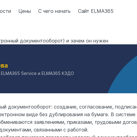
ости
Цены
С чего начать
Сайт ELMA365
ронный документооборот) и зачем он нужен
ева
 ELMA365 Service и ELMA365 КЭДО
й документооборот: создание, согласование, подписани
ектронном виде без дублирования на бумаге. В системе
 обмениваются заявлениями, приказами, трудовыми дого
документами, связанными с работой.