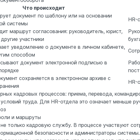
документооборота
Что происходит
рует документ по шаблону или на основании
HR-с
ной системы
ит маршрут согласования: руководитель, юрист,
Руко
 другие участники
бухг
ает уведомление о документе в личном кабинете,
Сотр
угим способом
исывают документ электронной подписью в
Рабо
порядке
пост
кумент сохраняется в электронном архиве с
HR-о
ранения
рных кадровых процессов: приема, перевода, командиро
 условий труда. Для HR-отдела это означает меньше ру
роз
 роли и маршруты
 не только кадровую службу. В процессе участвуют сот
формационной безопасности и администраторы системы