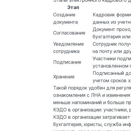
Этапы электронного кадрового 
Этап
Создание
Кадровик форми
документа
данных из учет
Документ проход
Согласование
бухгалтерия или
Уведомление
Сотрудник получ
сотрудника
на почту или др
Участники подп
Подписание
установленном 
Подписанный до
Хранение
учетом сроков х
Такой порядок удобен для регуля
ознакомления с ЛНА и изменения
меньше напоминаний и больше п
КЭДО в организации: участники,
КЭДО в организации затрагивает
бухгалтерия, юристы, служба ин