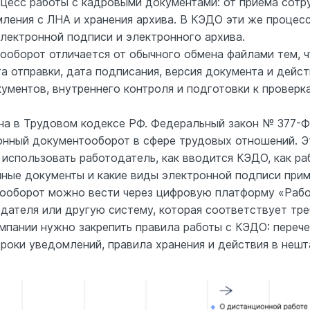
цесс работы с кадровыми документами: от приема сотр
мления с ЛНА и хранения архива. В КЭДО эти же проце
электронной подписи и электронного архива.
оборот отличается от обычного обмена файлами тем, ч
та отправки, дата подписания, версия документа и дейс
ументов, внутреннего контроля и подготовки к проверк
а в Трудовом кодексе РФ. Федеральный закон № 377-Ф
ронный документооборот в сфере трудовых отношений. Э
спользовать работодатель, как вводится КЭДО, как ра
ные документы и какие виды электронной подписи прим
ооборот можно вести через цифровую платформу «Рабо
ателя или другую систему, которая соответствует тре
мпании нужно закрепить правила работы с КЭДО: перече
сроки уведомлений, правила хранения и действия в нешт