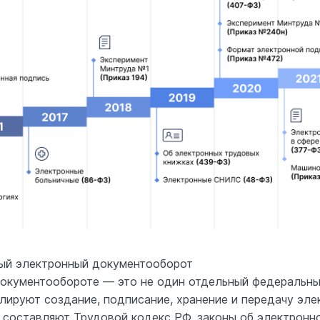
вый электронный документооборот
окументообороте — это не один отдельный федеральный
улируют создание, подписание, хранение и передачу эл
 составляют Трудовой кодекс РФ, законы об электронн