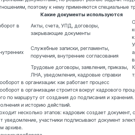
ношениям, поэтому к нему применяются специальные тр
Какие документы используются
О
оборот в
Акты, счета, УПД, договоры,
к
закрывающие документы
к
У
Служебные записки, регламенты,
нутренних
а
поручения, внутренние согласования
в
Трудовые договоры, заявления, приказы,
К
ЛНА, уведомления, кадровые справки
т
оборот в организации: как работает процесс
оборот в организации строится вокруг кадрового проце
 его по маршруту от создания до подписания и хранени
полнения и историю действий.
оходит несколько этапов: кадровик создает документ, с
ет уведомление, участники подписывают документ элект
м архиве.