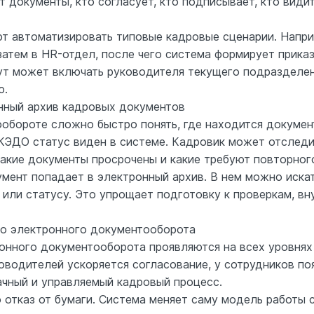
т документы, кто согласует, кто подписывает, кто види
 автоматизировать типовые кадровые сценарии. Напри
атем в HR-отдел, после чего система формирует приказ
т может включать руководителя текущего подразделен
ю.
нный архив кадровых документов
бороте сложно быстро понять, где находится документ:
 КЭДО статус виден в системе. Кадровик может отследи
какие документы просрочены и какие требуют повторног
мент попадает в электронный архив. В нем можно искат
 или статусу. Это упрощает подготовку к проверкам, вн
о электронного документооборота
нного документооборота проявляются на всех уровнях
ководителей ускоряется согласование, у сотрудников п
ачный и управляемый кадровый процесс.
отказ от бумаги. Система меняет саму модель работы 